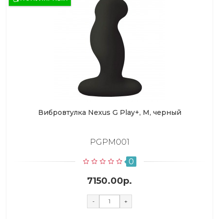
Вибровтулка Nexus G Play+, M, черный
PGPM001
0
7150.00р.
-
+