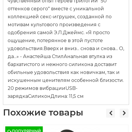
чувственный опыт героев трилогии "50
оттенков серого" вместе с уникальной
коллекцией секс-игрушек, созданной по
мотивам культового произведения с
одобрения самой Э.Л.Джеймс. «Я просто
ощущение, потерянное в этой пустоте
удовольствия.Вверх и вниз... снова и снова... О,
да...» - Анастейша СтилАнальная втулка из
бархатистого и нежного силикона доставит
обильные удовольствия как новичкам, так и
искушенным ценителям особенной близости.
20 режимов вибрацииUSB-
зарядкаСиликонДлина: 11,5 см
Похожие товары
ПОПУЛЯРНЫЙ