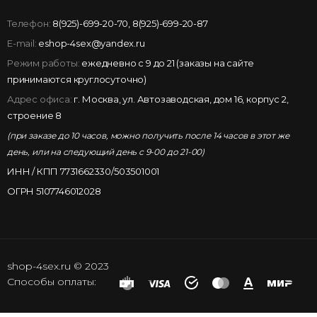
Телефон:
8(925)-699-20-70
,
8(925)-699-20-87
E-mail:
eshop-4sex@yandex.ru
Режим работы:
ежедневно с 9 до 21 (заказы на сайте
принимаются круглосуточно)
Адрес офиса:
г. Москва, ул. Автозаводская, дом 16, корпус 2,
строение 8
(при заказе до 10 часов, можно получить после 14 часов в этот же
день, или на следующий день с 9-00 до 21-00)
ИНН / КПП 7731662330/503501001
ОГРН 5107746012028
shop-4sex.ru © 2023
Способы оплаты: