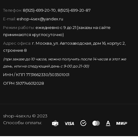
Телефон:
8(925)-699-20-70
,
8(925)-699-20-87
E-mail:
eshop-4sex@yandex.ru
Режим работы:
ежедневно с 9 до 21 (заказы на сайте
принимаются круглосуточно)
Адрес офиса:
г. Москва, ул. Автозаводская, дом 16, корпус 2,
строение 8
(при заказе до 10 часов, можно получить после 14 часов в этот же
день, или на следующий день с 9-00 до 21-00)
ИНН / КПП 7731662330/503501001
ОГРН 5107746012028
shop-4sex.ru © 2023
Способы оплаты: