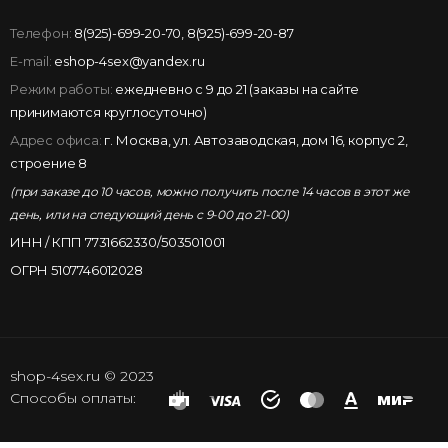
Телефон:
8(925)-699-20-70
,
8(925)-699-20-87
E-mail:
eshop-4sex@yandex.ru
Режим работы:
ежедневно с 9 до 21 (заказы на сайте
принимаются круглосуточно)
Адрес офиса:
г. Москва, ул. Автозаводская, дом 16, корпус 2,
строение 8
(при заказе до 10 часов, можно получить после 14 часов в этот же
день, или на следующий день с 9-00 до 21-00)
ИНН / КПП 7731662330/503501001
ОГРН 5107746012028
shop-4sex.ru © 2023
Способы оплаты: