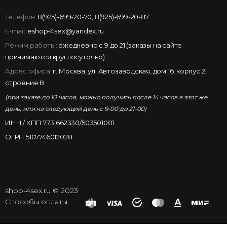
Телефон:
8(925)-699-20-70
,
8(925)-699-20-87
E-mail:
eshop-4sex@yandex.ru
Режим работы:
ежедневно с 9 до 21 (заказы на сайте
принимаются круглосуточно)
Адрес офиса:
г. Москва, ул. Автозаводская, дом 16, корпус 2,
строение 8
(при заказе до 10 часов, можно получить после 14 часов в этот же
день, или на следующий день с 9-00 до 21-00)
ИНН / КПП 7731662330/503501001
ОГРН 5107746012028
shop-4sex.ru © 2023
Способы оплаты: