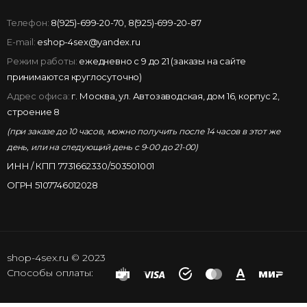
Телефон:
8(925)-699-20-70
,
8(925)-699-20-87
E-mail:
eshop-4sex@yandex.ru
Режим работы:
ежедневно с 9 до 21 (заказы на сайте
принимаются круглосуточно)
Адрес офиса:
г. Москва, ул. Автозаводская, дом 16, корпус 2,
строение 8
(при заказе до 10 часов, можно получить после 14 часов в этот же
день, или на следующий день с 9-00 до 21-00)
ИНН / КПП 7731662330/503501001
ОГРН 5107746012028
shop-4sex.ru © 2023
Способы оплаты: