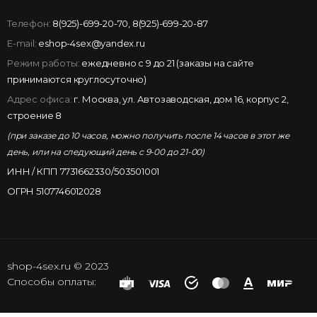
Телефон:
8(925)-699-20-70
,
8(925)-699-20-87
E-mail:
eshop-4sex@yandex.ru
Режим работы:
ежедневно с 9 до 21 (заказы на сайте
принимаются круглосуточно)
Адрес офиса:
г. Москва, ул. Автозаводская, дом 16, корпус 2,
строение 8
(при заказе до 10 часов, можно получить после 14 часов в этот же
день, или на следующий день с 9-00 до 21-00)
ИНН / КПП 7731662330/503501001
ОГРН 5107746012028
shop-4sex.ru © 2023
Способы оплаты: