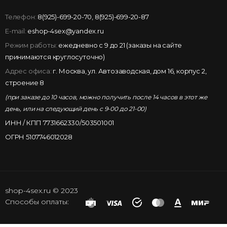
Телефон:
8(925)-699-20-70
,
8(925)-699-20-87
E-mail:
eshop-4sex@yandex.ru
Режим работы:
ежедневно с 9 до 21 (заказы на сайте
принимаются круглосуточно)
Адрес офиса:
г. Москва, ул. Автозаводская, дом 16, корпус 2,
строение 8
(при заказе до 10 часов, можно получить после 14 часов в этот же
день, или на следующий день с 9-00 до 21-00)
ИНН / КПП 7731662330/503501001
ОГРН 5107746012028
shop-4sex.ru © 2023
Способы оплаты: