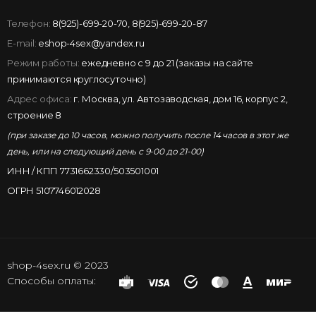
Телефон:
8(925)-699-20-70
,
8(925)-699-20-87
E-mail:
eshop-4sex@yandex.ru
Режим работы:
ежедневно с 9 до 21 (заказы на сайте
принимаются круглосуточно)
Адрес офиса:
г. Москва, ул. Автозаводская, дом 16, корпус 2,
строение 8
(при заказе до 10 часов, можно получить после 14 часов в этот же
день, или на следующий день с 9-00 до 21-00)
ИНН / КПП 7731662330/503501001
ОГРН 5107746012028
shop-4sex.ru © 2023
Способы оплаты: