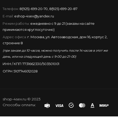
Телефон:
8(925)-699-20-70
,
8(925)-699-20-87
E-mail:
eshop-4sex@yandex.ru
Режим работы:
ежедневно с 9 до 21 (заказы на сайте
принимаются круглосуточно)
Адрес офиса:
г. Москва, ул. Автозаводская, дом 16, корпус 2,
строение 8
(при заказе до 10 часов, можно получить после 14 часов в этот же
день, или на следующий день с 9-00 до 21-00)
ИНН / КПП 7731662330/503501001
ОГРН 5107746012028
shop-4sex.ru © 2023
Способы оплаты: