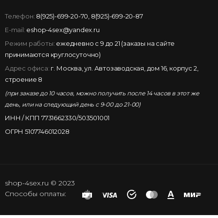
Телефон:
8(925)-699-20-70
,
8(925)-699-20-87
E-mail:
eshop-4sex@yandex.ru
Режим работы:
ежедневно с 9 до 21 (заказы на сайте
принимаются круглосуточно)
Адрес офиса:
г. Москва, ул. Автозаводская, дом 16, корпус 2,
строение 8
(при заказе до 10 часов, можно получить после 14 часов в этот же
день, или на следующий день с 9-00 до 21-00)
ИНН / КПП 7731662330/503501001
ОГРН 5107746012028
shop-4sex.ru © 2023
Способы оплаты: