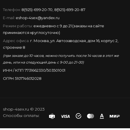
Телефон:
8(925)-699-20-70
,
8(925)-699-20-87
E-mail:
eshop-4sex@yandex.ru
Режим работы:
ежедневно с 9 до 21 (заказы на сайте
принимаются круглосуточно)
Адрес офиса:
г. Москва, ул. Автозаводская, дом 16, корпус 2,
строение 8
(при заказе до 10 часов, можно получить после 14 часов в этот же
день, или на следующий день с 9-00 до 21-00)
ИНН / КПП 7731662330/503501001
ОГРН 5107746012028
shop-4sex.ru © 2023
Способы оплаты: