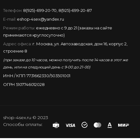
Телефон:
8(925)-699-20-70
,
8(925)-699-20-87
E-mail:
eshop-4sex@yandex.ru
Режим работы:
ежедневно с 9 до 21 (заказы на сайте
принимаются круглосуточно)
Адрес офиса:
г. Москва, ул. Автозаводская, дом 16, корпус 2,
строение 8
(при заказе до 10 часов, можно получить после 14 часов в этот же
день, или на следующий день с 9-00 до 21-00)
ИНН / КПП 7731662330/503501001
ОГРН 5107746012028
shop-4sex.ru © 2023
Способы оплаты: