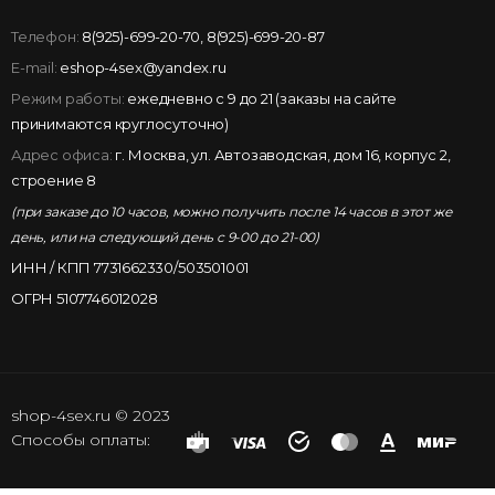
Телефон:
8(925)-699-20-70
,
8(925)-699-20-87
E-mail:
eshop-4sex@yandex.ru
Режим работы:
ежедневно с 9 до 21 (заказы на сайте
принимаются круглосуточно)
Адрес офиса:
г. Москва, ул. Автозаводская, дом 16, корпус 2,
строение 8
(при заказе до 10 часов, можно получить после 14 часов в этот же
день, или на следующий день с 9-00 до 21-00)
ИНН / КПП 7731662330/503501001
ОГРН 5107746012028
shop-4sex.ru © 2023
Способы оплаты: