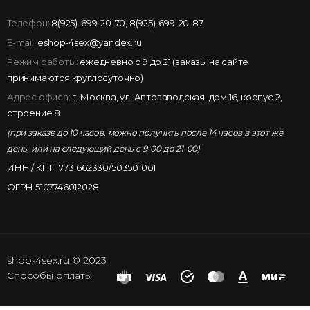
Телефон:
8(925)-699-20-70
,
8(925)-699-20-87
E-mail:
eshop-4sex@yandex.ru
Режим работы:
ежедневно с 9 до 21 (заказы на сайте
принимаются круглосуточно)
Адрес офиса:
г. Москва, ул. Автозаводская, дом 16, корпус 2,
строение 8
(при заказе до 10 часов, можно получить после 14 часов в этот же
день, или на следующий день с 9-00 до 21-00)
ИНН / КПП 7731662330/503501001
ОГРН 5107746012028
shop-4sex.ru © 2023
Способы оплаты: