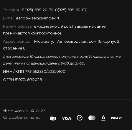
Телефон:
8(925)-699-20-70
,
8(925)-699-20-87
E-mail:
eshop-4sex@yandex.ru
Режим работы:
ежедневно с 9 до 21 (заказы на сайте
принимаются круглосуточно)
Адрес офиса:
г. Москва, ул. Автозаводская, дом 16, корпус 2,
строение 8
(при заказе до 10 часов, можно получить после 14 часов в этот же
день, или на следующий день с 9-00 до 21-00)
ИНН / КПП 7731662330/503501001
ОГРН 5107746012028
shop-4sex.ru © 2023
Способы оплаты: