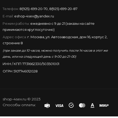
Телефон:
8(925)-699-20-70
,
8(925)-699-20-87
E-mail:
eshop-4sex@yandex.ru
Режим работы:
ежедневно с 9 до 21 (заказы на сайте
принимаются круглосуточно)
Адрес офиса:
г. Москва, ул. Автозаводская, дом 16, корпус 2,
строение 8
(при заказе до 10 часов, можно получить после 14 часов в этот же
день, или на следующий день с 9-00 до 21-00)
ИНН / КПП 7731662330/503501001
ОГРН 5107746012028
shop-4sex.ru © 2023
Способы оплаты: