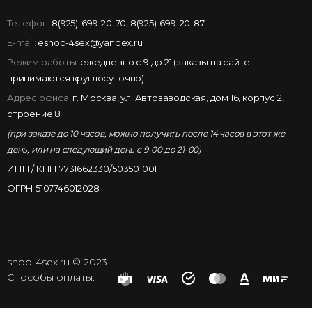
Телефон:
8(925)-699-20-70
,
8(925)-699-20-87
E-mail:
eshop-4sex@yandex.ru
Режим работы:
ежедневно с 9 до 21 (заказы на сайте
принимаются круглосуточно)
Адрес офиса:
г. Москва, ул. Автозаводская, дом 16, корпус 2,
строение 8
(при заказе до 10 часов, можно получить после 14 часов в этот же
день, или на следующий день с 9-00 до 21-00)
ИНН / КПП 7731662330/503501001
ОГРН 5107746012028
shop-4sex.ru © 2023
Способы оплаты: