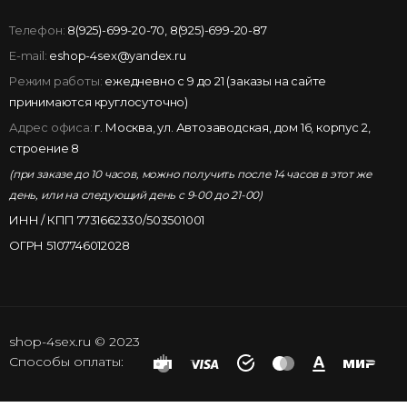
Телефон:
8(925)-699-20-70
,
8(925)-699-20-87
E-mail:
eshop-4sex@yandex.ru
Режим работы:
ежедневно с 9 до 21 (заказы на сайте
принимаются круглосуточно)
Адрес офиса:
г. Москва, ул. Автозаводская, дом 16, корпус 2,
строение 8
(при заказе до 10 часов, можно получить после 14 часов в этот же
день, или на следующий день с 9-00 до 21-00)
ИНН / КПП 7731662330/503501001
ОГРН 5107746012028
shop-4sex.ru © 2023
Способы оплаты: