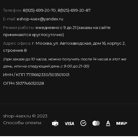
Телефон:
8(925)-699-20-70
,
8(925)-699-20-87
E-mail:
eshop-4sex@yandex.ru
Режим работы:
ежедневно с 9 до 21 (заказы на сайте
принимаются круглосуточно)
Адрес офиса:
г. Москва, ул. Автозаводская, дом 16, корпус 2,
строение 8
(при заказе до 10 часов, можно получить после 14 часов в этот же
день, или на следующий день с 9-00 до 21-00)
ИНН / КПП 7731662330/503501001
ОГРН 5107746012028
shop-4sex.ru © 2023
Способы оплаты: