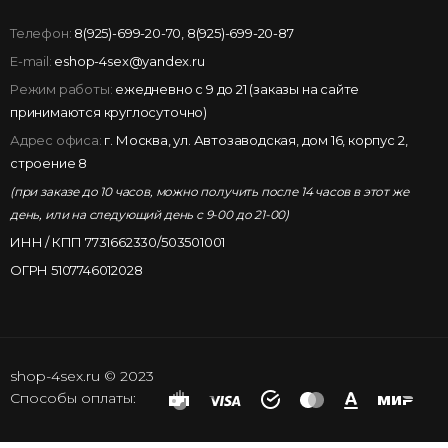
Телефон:
8(925)-699-20-70
,
8(925)-699-20-87
E-mail:
eshop-4sex@yandex.ru
Режим работы:
ежедневно с 9 до 21 (заказы на сайте
принимаются круглосуточно)
Адрес офиса:
г. Москва, ул. Автозаводская, дом 16, корпус 2,
строение 8
(при заказе до 10 часов, можно получить после 14 часов в этот же
день, или на следующий день с 9-00 до 21-00)
ИНН / КПП 7731662330/503501001
ОГРН 5107746012028
shop-4sex.ru © 2023
Способы оплаты: