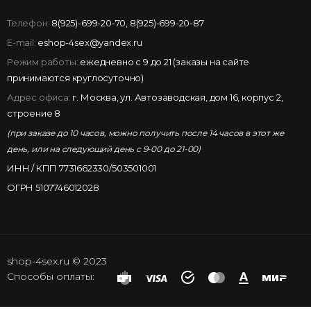
Телефон:
8(925)-699-20-70
,
8(925)-699-20-87
E-mail:
eshop-4sex@yandex.ru
Режим работы:
ежедневно с 9 до 21 (заказы на сайте
принимаются круглосуточно)
Адрес офиса:
г. Москва, ул. Автозаводская, дом 16, корпус 2,
строение 8
(при заказе до 10 часов, можно получить после 14 часов в этот же
день, или на следующий день с 9-00 до 21-00)
ИНН / КПП 7731662330/503501001
ОГРН 5107746012028
shop-4sex.ru © 2023
Способы оплаты: