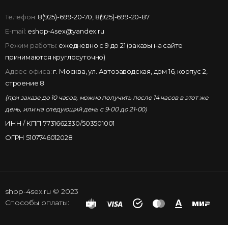
Телефон:
8(925)-699-20-70
,
8(925)-699-20-87
E-mail:
eshop-4sex@yandex.ru
Режим работы:
ежедневно с 9 до 21 (заказы на сайте
принимаются круглосуточно)
Адрес офиса:
г. Москва, ул. Автозаводская, дом 16, корпус 2,
строение 8
(при заказе до 10 часов, можно получить после 14 часов в этот же
день, или на следующий день с 9-00 до 21-00)
ИНН / КПП 7731662330/503501001
ОГРН 5107746012028
shop-4sex.ru © 2023
Способы оплаты: