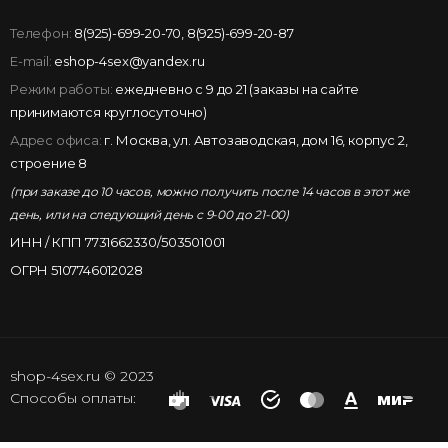
Телефон:
8(925)-699-20-70
,
8(925)-699-20-87
E-mail:
eshop-4sex@yandex.ru
Режим работы:
ежедневно с 9 до 21 (заказы на сайте
принимаются круглосуточно)
Адрес офиса:
г. Москва, ул. Автозаводская, дом 16, корпус 2,
строение 8
(при заказе до 10 часов, можно получить после 14 часов в этот же
день, или на следующий день с 9-00 до 21-00)
ИНН / КПП 7731662330/503501001
ОГРН 5107746012028
shop-4sex.ru © 2023
Способы оплаты: