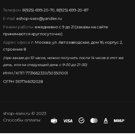
Телефон:
8(925)-699-20-70
,
8(925)-699-20-87
E-mail:
eshop-4sex@yandex.ru
Режим работы:
ежедневно с 9 до 21 (заказы на сайте
принимаются круглосуточно)
Адрес офиса:
г. Москва, ул. Автозаводская, дом 16, корпус 2,
строение 8
(при заказе до 10 часов, можно получить после 14 часов в этот же
день, или на следующий день с 9-00 до 21-00)
ИНН / КПП 7731662330/503501001
ОГРН 5107746012028
shop-4sex.ru © 2023
Способы оплаты: