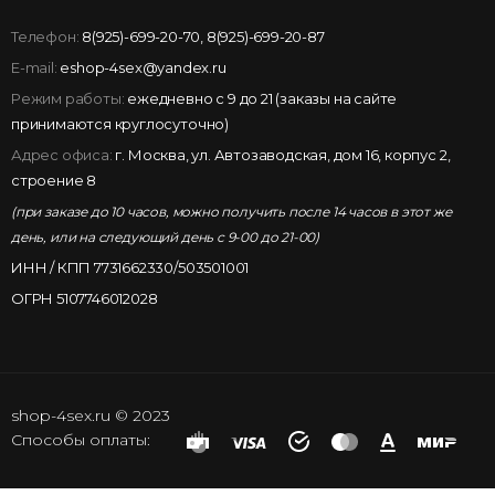
Телефон:
8(925)-699-20-70
,
8(925)-699-20-87
E-mail:
eshop-4sex@yandex.ru
Режим работы:
ежедневно с 9 до 21 (заказы на сайте
принимаются круглосуточно)
Адрес офиса:
г. Москва, ул. Автозаводская, дом 16, корпус 2,
строение 8
(при заказе до 10 часов, можно получить после 14 часов в этот же
день, или на следующий день с 9-00 до 21-00)
ИНН / КПП 7731662330/503501001
ОГРН 5107746012028
shop-4sex.ru © 2023
Способы оплаты: