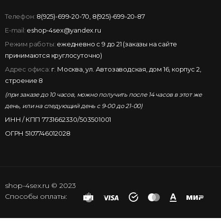
Телефон:
8(925)-699-20-70
,
8(925)-699-20-87
E-mail:
eshop-4sex@yandex.ru
Режим работы:
ежедневно с 9 до 21 (заказы на сайте
принимаются круглосуточно)
Адрес офиса:
г. Москва, ул. Автозаводская, дом 16, корпус 2,
строение 8
(при заказе до 10 часов, можно получить после 14 часов в этот же
день, или на следующий день с 9-00 до 21-00)
ИНН / КПП 7731662330/503501001
ОГРН 5107746012028
shop-4sex.ru © 2023
Способы оплаты: