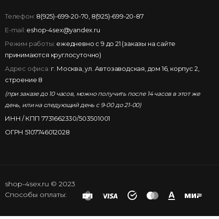
Телефон:
8(925)-699-20-70
,
8(925)-699-20-87
E-mail:
eshop-4sex@yandex.ru
Режим работы:
ежедневно с 9 до 21 (заказы на сайте
принимаются круглосуточно)
Адрес офиса:
г. Москва, ул. Автозаводская, дом 16, корпус 2,
строение 8
(при заказе до 10 часов, можно получить после 14 часов в этот же
день, или на следующий день с 9-00 до 21-00)
ИНН / КПП 7731662330/503501001
ОГРН 5107746012028
shop-4sex.ru © 2023
Способы оплаты: