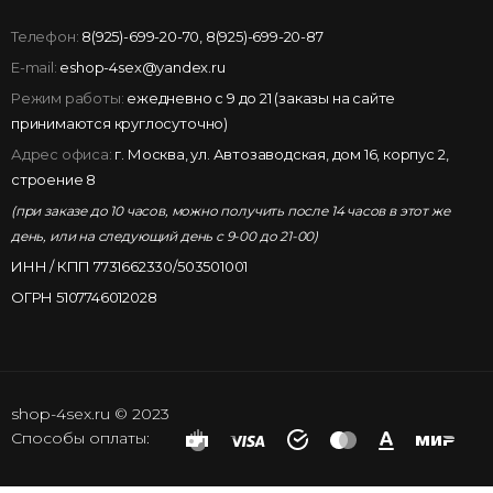
Телефон:
8(925)-699-20-70
,
8(925)-699-20-87
E-mail:
eshop-4sex@yandex.ru
Режим работы:
ежедневно с 9 до 21 (заказы на сайте
принимаются круглосуточно)
Адрес офиса:
г. Москва, ул. Автозаводская, дом 16, корпус 2,
строение 8
(при заказе до 10 часов, можно получить после 14 часов в этот же
день, или на следующий день с 9-00 до 21-00)
ИНН / КПП 7731662330/503501001
ОГРН 5107746012028
shop-4sex.ru © 2023
Способы оплаты: