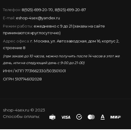
Телефон:
8(925)-699-20-70
,
8(925)-699-20-87
E-mail:
eshop-4sex@yandex.ru
Режим работы:
ежедневно с 9 до 21 (заказы на сайте
принимаются круглосуточно)
Адрес офиса:
г. Москва, ул. Автозаводская, дом 16, корпус 2,
строение 8
(при заказе до 10 часов, можно получить после 14 часов в этот же
день, или на следующий день с 9-00 до 21-00)
ИНН / КПП 7731662330/503501001
ОГРН 5107746012028
shop-4sex.ru © 2023
Способы оплаты: