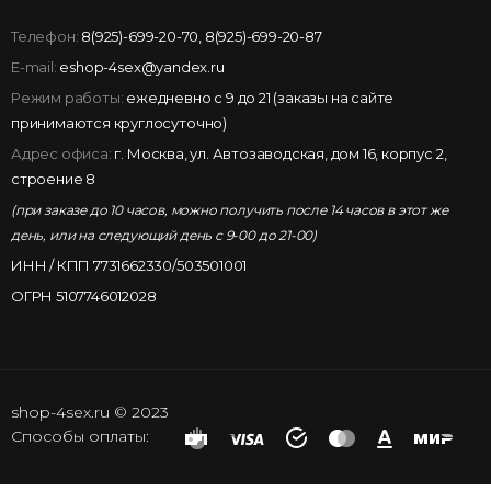
Телефон:
8(925)-699-20-70
,
8(925)-699-20-87
E-mail:
eshop-4sex@yandex.ru
Режим работы:
ежедневно с 9 до 21 (заказы на сайте
принимаются круглосуточно)
Адрес офиса:
г. Москва, ул. Автозаводская, дом 16, корпус 2,
строение 8
(при заказе до 10 часов, можно получить после 14 часов в этот же
день, или на следующий день с 9-00 до 21-00)
ИНН / КПП 7731662330/503501001
ОГРН 5107746012028
shop-4sex.ru © 2023
Способы оплаты: