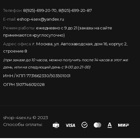
Телефон:
8(925)-699-20-70
,
8(925)-699-20-87
E-mail:
eshop-4sex@yandex.ru
Режим работы:
ежедневно с 9 до 21 (заказы на сайте
принимаются круглосуточно)
Адрес офиса:
г. Москва, ул. Автозаводская, дом 16, корпус 2,
строение 8
(при заказе до 10 часов, можно получить после 14 часов в этот же
день, или на следующий день с 9-00 до 21-00)
ИНН / КПП 7731662330/503501001
ОГРН 5107746012028
shop-4sex.ru © 2023
Способы оплаты: