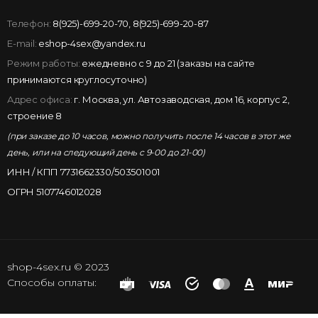
Телефон:
8(925)-699-20-70
,
8(925)-699-20-87
E-mail:
eshop-4sex@yandex.ru
Режим работы:
ежедневно с 9 до 21 (заказы на сайте
принимаются круглосуточно)
Адрес офиса:
г. Москва, ул. Автозаводская, дом 16, корпус 2,
строение 8
(при заказе до 10 часов, можно получить после 14 часов в этот же
день, или на следующий день с 9-00 до 21-00)
ИНН / КПП 7731662330/503501001
ОГРН 5107746012028
shop-4sex.ru © 2023
Способы оплаты: