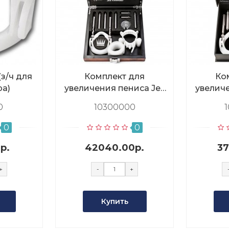
з/ч для
Комплект для
Ко
ра)
увеличения пениса Jes
увеличе
Extender Original
Ext
0
10300000
0
0
р.
42040.00р.
37
+
-
+
Купить