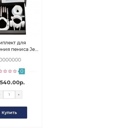
мплект для
ния пениса Jes
ender Light
10000000
0
540.00р.
-
+
Купить