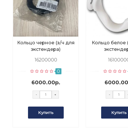
Кольцо черное (з/ч для
Кольцо белое (
экстендера)
экстенде
16200000
1610000
0
6000.00р.
6000.00
-
+
-
Купить
Купить