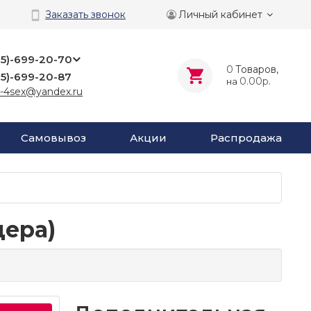
Личный кабинет
Заказать звонок
25)-699-20-70
0
Tоваров,
25)-699-20-87
0.00р.
на
-4sex@yandex.ru
Самовывоз
Акции
Распродажа
дера)