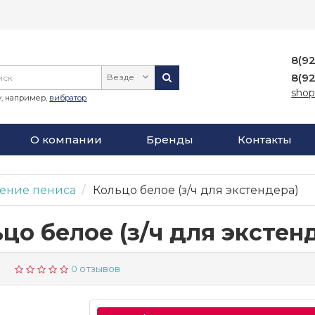
8(9
8(9
Везде
shop
, например,
вибратор
О компании
Бренды
Контакты
ение пениса
Кольцо белое (з/ч для экстендера)
цо белое (з/ч для экстен
0
0 отзывов