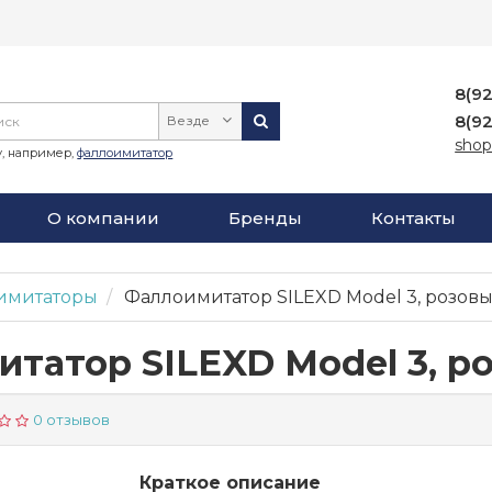
8(9
8(9
Везде
shop
, например,
фаллоимитатор
О компании
Бренды
Контакты
имитаторы
Фаллоимитатор SILEXD Model 3, розовы
татор SILEXD Model 3, ро
0 отзывов
Краткое описание