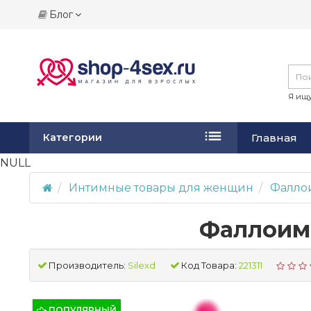
Блог
Я ищу
Главная
Категории
NULL
Интимные товары для женщин
Фалло
Фаллоими
Производитель:
Silexd
Код Товара:
221311
ПОПУЛЯРНЫЙ