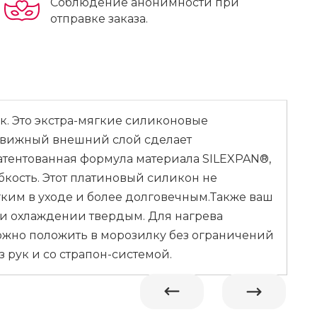
Соблюдение анонимности при
отправке заказа.
к. Это экстра-мягкие силиконовые
движный внешний слой сделает
атентованная формула материала SILEXPAN®,
кость. Этот платиновый силикон не
егким в уходе и более долговечным.Также ваш
ри охлаждении твердым. Для нагрева
можно положить в морозилку без ограничений
рук и со страпон-системой.