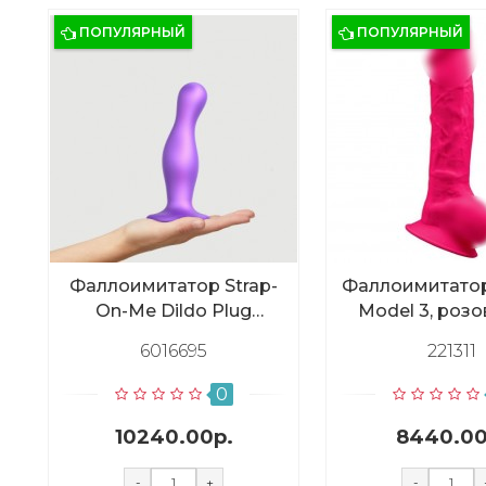
ПОПУЛЯРНЫЙ
ПОПУЛЯРНЫЙ
Фаллоимитатор Strap-
Фаллоимитатор
On-Me Dildo Plug
Model 3, розо
изогнутый, фиолетовый
6016695
221311
металлик L, 16,5 см
0
10240.00р.
8440.00
-
+
-