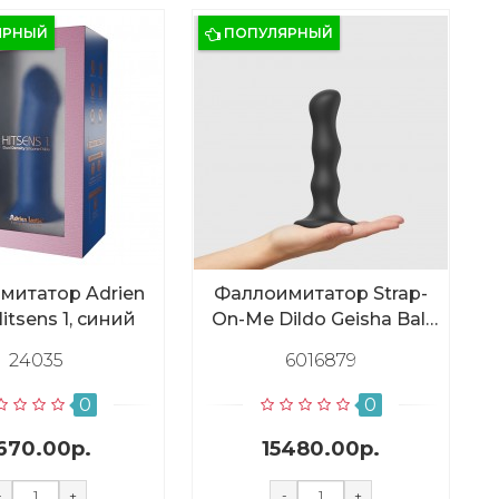
ЯРНЫЙ
ПОПУЛЯРНЫЙ
митатор Adrien
Фаллоимитатор Strap-
Hitsens 1, синий
On-Me Dildo Geisha Ball
черный XL, 19 см
24035
6016879
0
0
670.00р.
15480.00р.
-
+
-
+