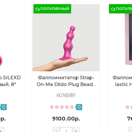
ПОПУЛЯРНЫЙ
ПОПУЛ
 SILEXD
Фаллоимитатор Strap-
Фаллои
вый, 8"
On-Me Dildo Plug Beads
lastic 
Framboise металлик M,
6016589
15 см
0
0
р.
9100.00р.
7
+
-
+