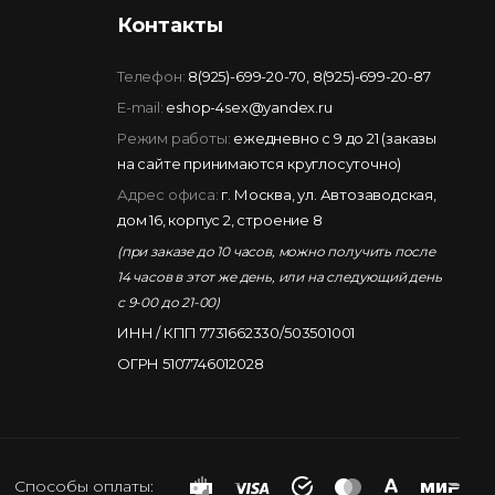
Контакты
Телефон:
8(925)-699-20-70
,
8(925)-699-20-87
E-mail:
eshop-4sex@yandex.ru
Режим работы:
ежедневно с 9 до 21 (заказы
на сайте принимаются круглосуточно)
Адрес офиса:
г. Москва, ул. Автозаводская,
дом 16, корпус 2, строение 8
(при заказе до 10 часов, можно получить после
14 часов в этот же день, или на следующий день
с 9-00 до 21-00)
ИНН / КПП 7731662330/503501001
ОГРН 5107746012028
Способы оплаты: