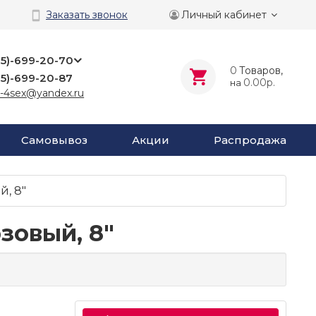
Личный кабинет
Заказать звонок
25)-699-20-70
0
Tоваров,
25)-699-20-87
0.00р.
на
-4sex@yandex.ru
Самовывоз
Акции
Распродажа
й, 8"
зовый, 8"