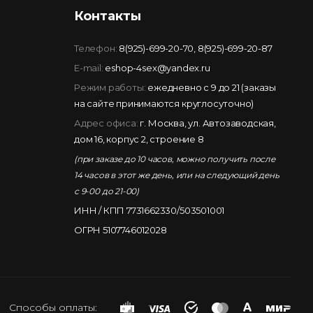
Контакты
Телефон:
8(925)-699-20-70
,
8(925)-699-20-87
E-mail:
eshop-4sex@yandex.ru
Режим работы:
ежедневно с 9 до 21 (заказы
на сайте принимаются круглосуточно)
Адрес офиса:
г. Москва, ул. Автозаводская,
дом 16, корпус 2, строение 8
(при заказе до 10 часов, можно получить после
14 часов в этот же день, или на следующий день
с 9-00 до 21-00)
ИНН / КПП 7731662330/503501001
ОГРН 5107746012028
Способы оплаты: