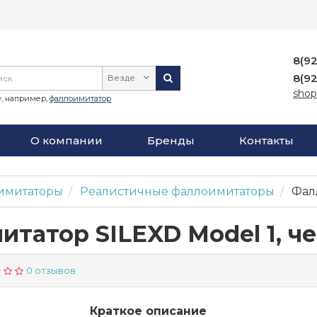
8(9
8(9
Везде
shop
, например,
фаллоимитатор
О компании
Бренды
Контакты
имитаторы
Реалистичные фаллоимитаторы
Фалл
татор SILEXD Model 1, че
0 отзывов
Краткое описание