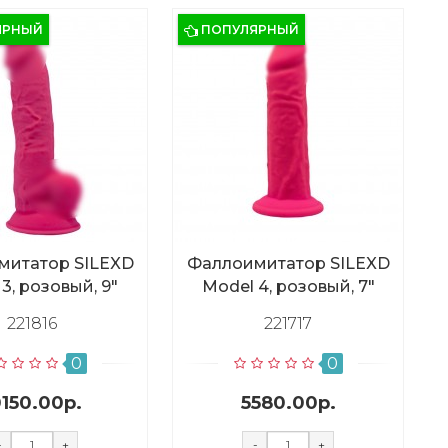
ЯРНЫЙ
ПОПУЛЯРНЫЙ
митатор SILEXD
Фаллоимитатор SILEXD
3, розовый, 9"
Model 4, розовый, 7"
221816
221717
0
0
0150.00р.
5580.00р.
-
+
-
+