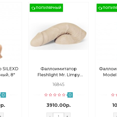
ПОПУЛЯРНЫЙ
ПОПУЛ
 SILEXD
Фаллоимитатор
Фаллои
ный, 8"
Fleshlight Mr. Limpy
Model 
мягкий, средний
16845
0
0
р.
3910.00р.
1
+
-
+