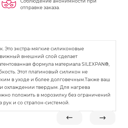
Соблюдение анонимности при
отправке заказа.
к. Это экстра-мягкие силиконовые
движный внешний слой сделает
атентованная формула материала SILEXPAN®,
кость. Этот платиновый силикон не
егким в уходе и более долговечным.Также ваш
ри охлаждении твердым. Для нагрева
можно положить в морозилку без ограничений
рук и со страпон-системой.