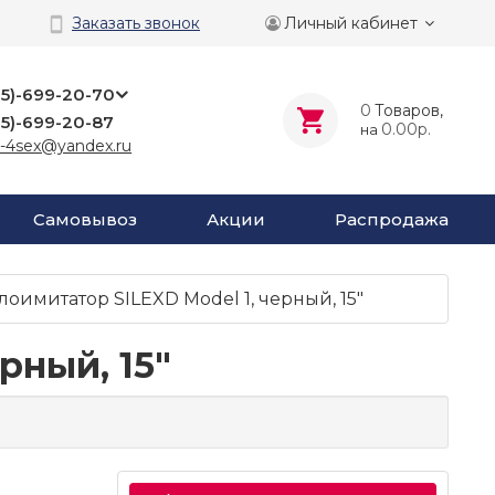
Личный кабинет
Заказать звонок
25)-699-20-70
0
Tоваров,
25)-699-20-87
0.00р.
на
-4sex@yandex.ru
Самовывоз
Акции
Распродажа
оимитатор SILEXD Model 1, черный, 15"
рный, 15"