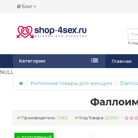
Блог
Я ищу
Главная
Категории
NULL
Интимные товары для женщин
Фалло
Фаллоими
Производитель:
CNEX
Код Товара:
221090
ПОПУЛЯРНЫЙ