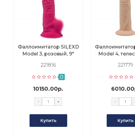
Фаллоимитатор SILEXD
Фаллоимитатор
Model 3, розовый, 9"
Model 4, телес
221816
221779
0
10150.00р.
6010.00
-
+
-
Купить
Купить