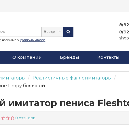
8(9
8(9
Везде
shop
, например,
фаллоимитатор
О компании
Бренды
Контакты
имитаторы
Реалистичные фаллоимитаторы
one Limpy большой
 имитатор пениса Flesh
0 отзывов