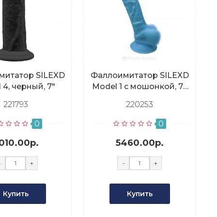
митатор SILEXD
Фаллоимитатор SILEXD
 4, черный, 7"
Model 1 с мошонкой, 7",
голубой
221793
220253
0
0
010.00р.
5460.00р.
-
+
-
+
Купить
Купить