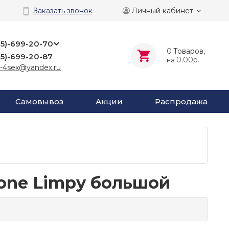
Личный кабинет
Заказать звонок
25)-699-20-70
0
Tоваров,
25)-699-20-87
0.00р.
на
-4sex@yandex.ru
Самовывоз
Акции
Распродажа
tone Limpy большой