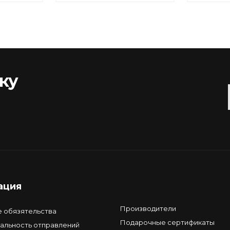
ку
ация
Производители
е обязятельства
Подарочные сертификаты
альность отправлений