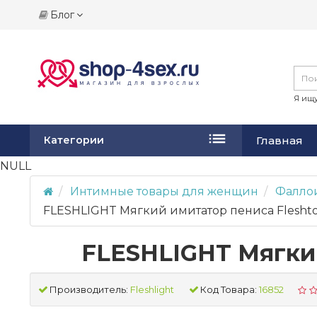
Блог
Я ищу
Главная
Категории
NULL
Интимные товары для женщин
Фалло
FLESHLIGHT Мягкий имитатор пениса Flesht
FLESHLIGHT Мягкий
Производитель:
Fleshlight
Код Товара:
16852