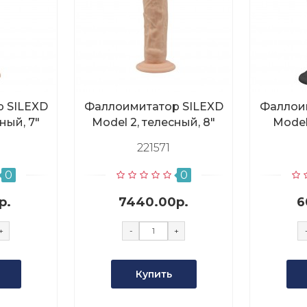
 SILEXD
Фаллоимитатор SILEXD
Фаллои
ный, 7"
Model 2, телесный, 8"
Model
221571
0
0
р.
7440.00р.
6
+
-
+
Купить