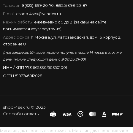
Телефон:
8(925)-699-20-70
,
8(925)-699-20-87
E-mail:
eshop-4sex@yandex.ru
Режим работы:
ежедневно с 9 до 21 (заказы на сайте
принимаются круглосуточно)
Адрес офиса:
г. Москва, ул. Автозаводская, дом 16, корпус 2,
строение 8
(при заказе до 10 часов, можно получить после 14 часов в этот же
день, или на следующий день с 9-00 до 21-00)
ИНН / КПП 7731662330/503501001
ОГРН 5107746012028
shop-4sex.ru © 2023
Способы оплаты:
Магазин для взрослых
shop-4sex.ru
Магазин для взрослых
shop-