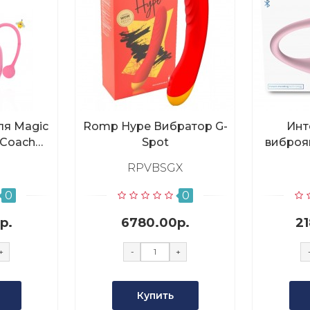
ля Magic
Romp Hype Вибратор G-
Инт
 Coach
Spot
виброяй
й
RPVBSGX
0
0
р.
6780.00р.
2
+
-
+
Купить