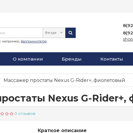
8(9
8(9
Везде
shop
, например,
фаллоимитатор
О компании
Бренды
Контакты
Массажер простаты Nexus G-Rider+, фиолетовый
ростаты Nexus G-Rider+,
0 отзывов
Краткое описание