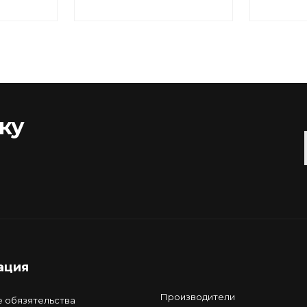
ку
ация
Производители
е обязятельства