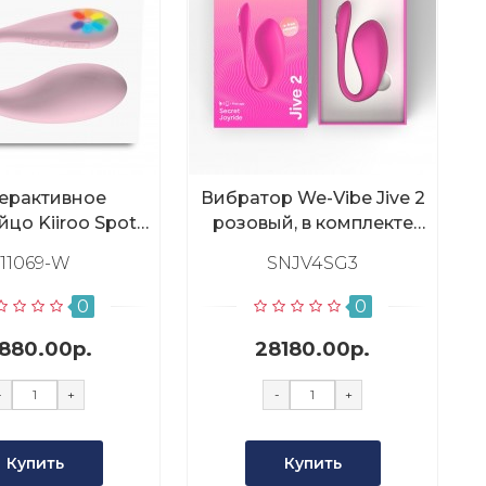
ерактивное
Вибратор We-Vibe Jive 2
цо Kiiroo Spot,
розовый, в комплекте
розовый
батарейка для пульта
11069-W
SNJV4SG3
0
0
1880.00р.
28180.00р.
-
+
-
+
Купить
Купить