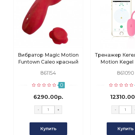
Вибратор Magic Motion
Тренажер Кеге
Funtown Caleo красный
Motion Kegel
розовы
861154
861090
0
6290.00р.
12310.00
-
+
-
Купить
Купить