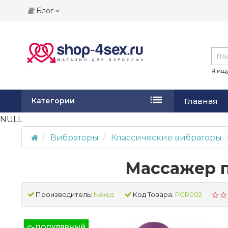
Блог
Я ищу
Главная
Категории
NULL
Вибраторы
Классические вибраторы
Массажер п
Производитель:
Nexus
Код Товара:
PGR002
ПОПУЛЯРНЫЙ