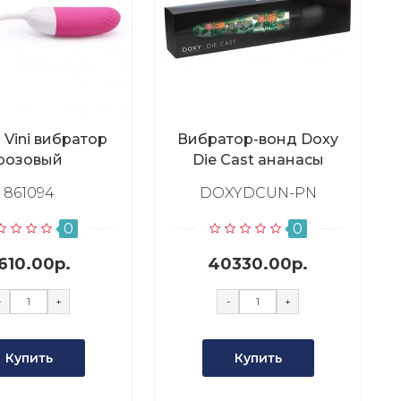
Vini вибратор
Вибратор-вонд Doxy
розовый
Die Cast ананасы
861094
DOXYDCUN-PN
0
0
610.00р.
40330.00р.
-
+
-
+
Купить
Купить