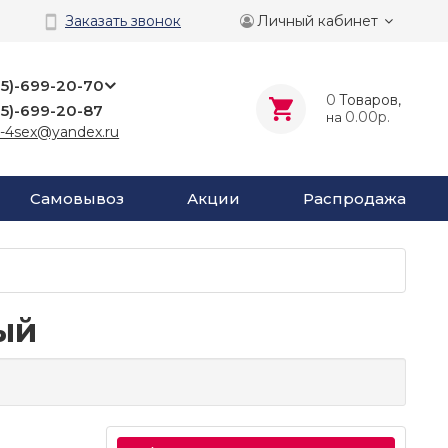
Личный кабинет
Заказать звонок
25)-699-20-70
0
Tоваров,
25)-699-20-87
0.00р.
на
-4sex@yandex.ru
Самовывоз
Акции
Распродажа
ый