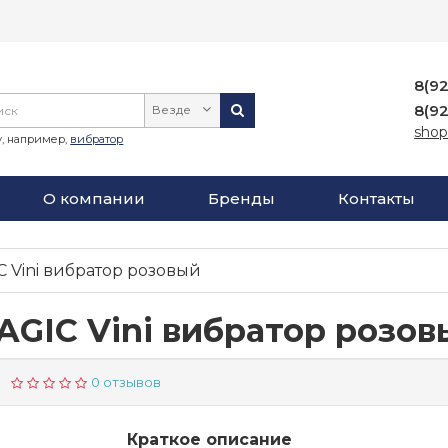
8(9
8(9
Везде
shop
, например,
вибратор
О компании
Бренды
Контакты
 Vini вибратор розовый
AGIC Vini вибратор розов
0 отзывов
Краткое описание