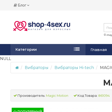
Блог
Я ищу
Главная
Категории
NULL
Вибраторы
Вибраторы Hi-tech
MAGIC
M
Производитель:
Magic Motion
Код Товара:
861094
ПОПУЛЯРНЫЙ