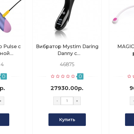
 Pulse с
Вибратор Mystim Daring
MAGIC 
тной
Danny с
ной
электростимуляцией,
G4
46875
ией
черный
0
0
р.
27930.00р.
9
+
-
+
Купить