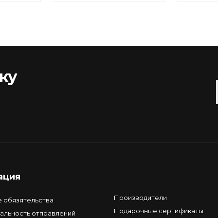
ку
ация
Производители
е обязятельства
Подарочные сертификаты
альность отправлений