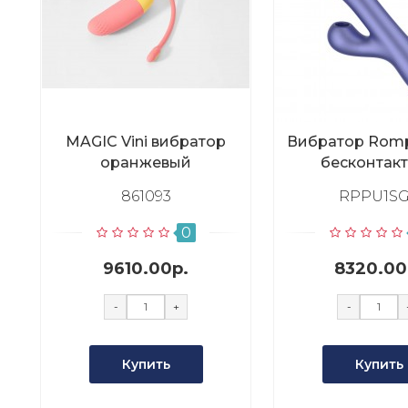
MAGIC Vini вибратор
Вибратор Romp
оранжевый
бесконтак
клитораль
861093
RPPU1S
стимуляц
0
9610.00р.
8320.00
-
+
-
Купить
Купить