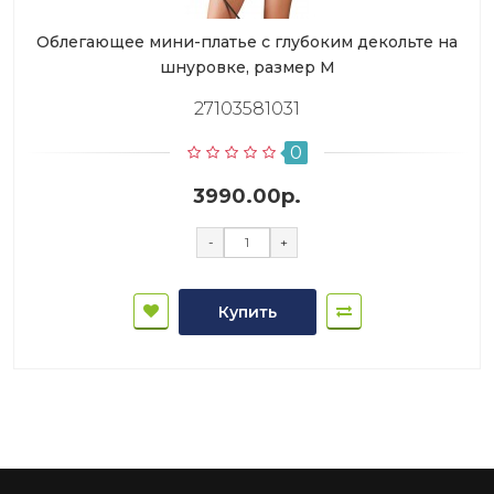
Облегающее мини-платье с глубоким декольте на
шнуровке, размер M
27103581031
0
3990.00р.
-
+
Купить