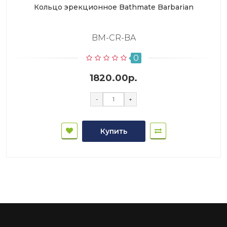
Кольцо эрекционное Bathmate Barbarian
BM-CR-BA
0
1820.00р.
-
+
Купить