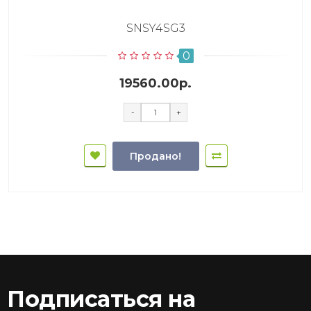
SNSY4SG3
0
19560.00р.
-
+
Продано!
Подписаться на