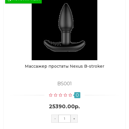
Массажер простаты Nexus B-stroker
BS001
0
25390.00р.
-
+