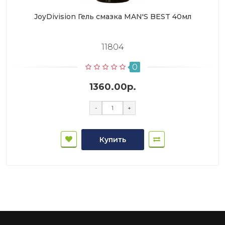
JoyDivision Гель смазка MAN'S BEST 40мл
11804
0
1360.00р.
-
+
Купить