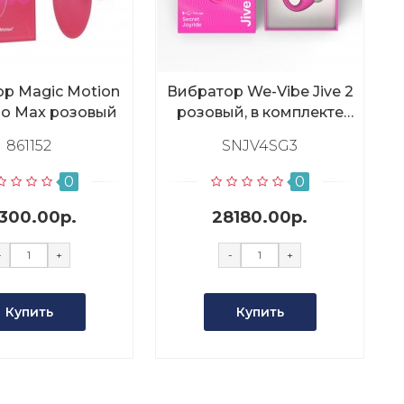
р Magic Motion
Вибратор We-Vibe Jive 2
go Max розовый
розовый, в комплекте
батарейка для пульта
861152
SNJV4SG3
0
0
7300.00р.
28180.00р.
-
+
-
+
Купить
Купить