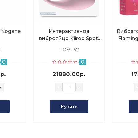
a Kogane
Интерактивное
Вибрато
виброяйцо Kiiroo Spot,
Flamin
розовый
2
11069-W
0
0
р.
21880.00р.
1
+
-
+
Купить