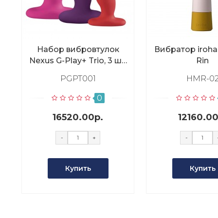
Набор вибровтулок
Вибратор iroh
Nexus G-Play+ Trio, 3 шт,
Rin
цветной
PGPT001
HMR-0
0
16520.00р.
12160.00
-
+
-
Купить
Купить