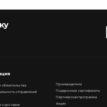
ку
ация
Производители
е обязятельства
Подарочные сертификаты
альность отправлений
Партнёрская программа
Акции
 о доставке