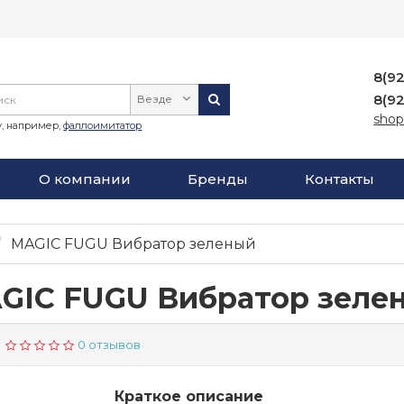
8(9
8(9
Везде
shop
, например,
фаллоимитатор
О компании
Бренды
Контакты
MAGIC FUGU Вибратор зеленый
GIC FUGU Вибратор зеле
0 отзывов
Краткое описание