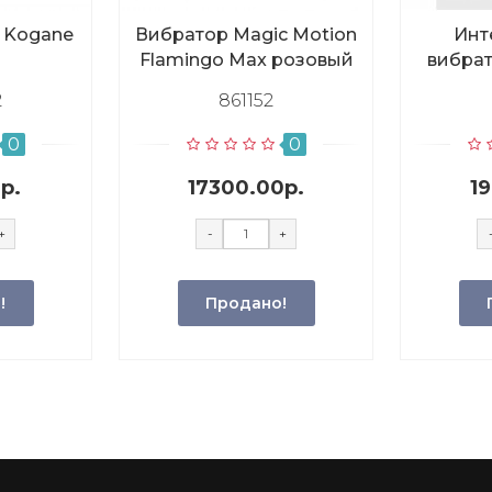
a Kogane
Вибратор Magic Motion
Инт
Flamingo Max розовый
вибрат
2
861152
0
0
р.
17300.00р.
1
+
-
+
!
Продано!