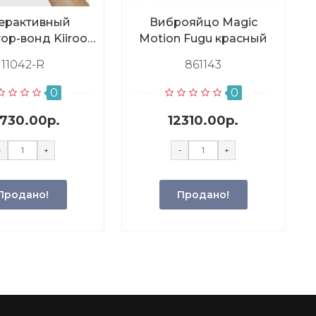
ерактивный
Виброяйцо Magic
ор-вонд Kiiroo
Motion Fugu красный
ProWand
11042-R
861143
0
0
9730.00р.
12310.00р.
-
+
-
+
Продано!
Продано!