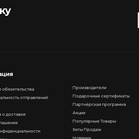
ку
ация
Производители
е обязятельства
Подарочные сертификаты
альность отправлений
Партнёрская программа
Акции
 о доставке
Популярные Товары
глашения
Хиты Продаж
онфиденциальности
Новинки