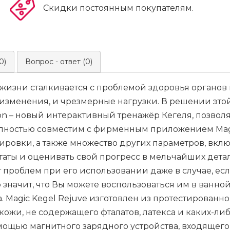
Скидки постоянным покупателям.
0)
Вопрос - ответ (0)
изни сталкивается с проблемой здоровья органов 
е изменения, и чрезмерные нагрузки. В решении эт
ion – новый интерактивный тренажёр Кегеля, позв
олностью совместим с фирменным приложением Magi
ировки, а также множество других параметров, вкл
таты и оценивать свой прогресс в мельчайших дет
 проблем при его использовании даже в случае, ес
 значит, что Вы можете воспользоваться им в ванно
. Magic Kegel Rejuve изготовлен из протестирован
 кожи, не содержащего фталатов, латекса и каких-л
ощью магнитного зарядного устройства, входящего 