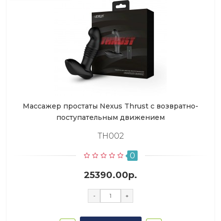
Массажер простаты Nexus Thrust с возвратно-
поступательным движением
TH002
0
25390.00р.
-
+