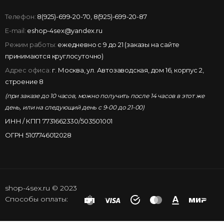
Телефон:
8(925)-699-20-70
,
8(925)-699-20-87
E-mail:
eshop-4sex@yandex.ru
Режим работы:
ежедневно с 9 до 21 (заказы на сайте
принимаются круглосуточно)
Адрес офиса:
г. Москва, ул. Автозаводская, дом 16, корпус 2,
строение 8
(при заказе до 10 часов, можно получить после 14 часов в этот же
день, или на следующий день с 9-00 до 21-00)
ИНН / КПП 7731662330/503501001
ОГРН 5107746012028
shop-4sex.ru © 2023
Способы оплаты: