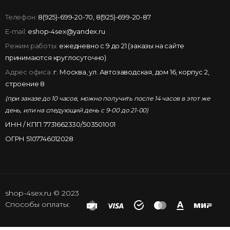
Телефон:
8(925)-699-20-70
,
8(925)-699-20-87
E-mail:
eshop-4sex@yandex.ru
Режим работы:
ежедневно с 9 до 21 (заказы на сайте
принимаются круглосуточно)
Адрес офиса:
г. Москва, ул. Автозаводская, дом 16, корпус 2,
строение 8
(при заказе до 10 часов, можно получить после 14 часов в этот же
день, или на следующий день с 9-00 до 21-00)
ИНН / КПП 7731662330/503501001
ОГРН 5107746012028
shop-4sex.ru © 2023
Способы оплаты: